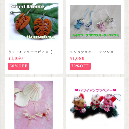
ウッドモンステラピアス【ハ
スワロフスキー チワワスト
ワイアンジュエリー】
ラップ 【３種類セットセー
¥1,050
¥1,080
ル価格】
30%OFF
70%OFF