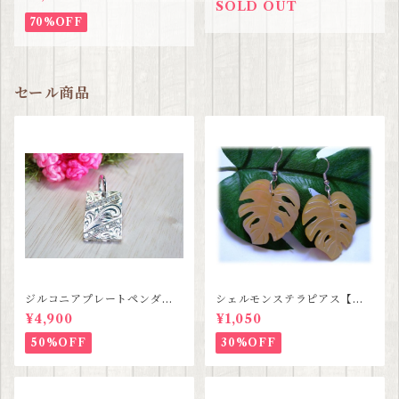
SOLD OUT
70%OFF
セール商品
ジルコニアプレートペンダン
シェルモンステラピアス【ハ
ト【ハワイアンジュエリー】S
ワイアンジュエリー】SALE
¥4,900
¥1,050
ALE
50%OFF
30%OFF