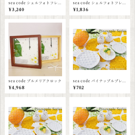
sea code シェルフォトフレー
sea code シェルフォトフレー
ム3連
ム
¥3,240
¥1,836
sea code プルメリアクロック
sea code パイナップルプレー
ト S
¥4,968
¥702