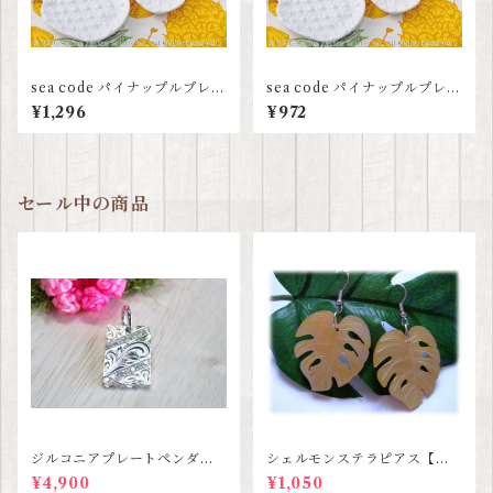
sea code パイナップルプレー
sea code パイナップルプレー
ト L
ト M
¥1,296
¥972
セール中の商品
ジルコニアプレートペンダン
シェルモンステラピアス【ハ
ト【ハワイアンジュエリー】S
ワイアンジュエリー】SALE
¥4,900
¥1,050
ALE