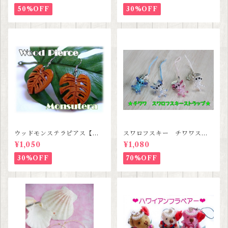
50%OFF
30%OFF
ウッドモンステラピアス【ハ
スワロフスキー チワワスト
ワイアンジュエリー】
ラップ 【３種類セットセー
¥1,050
¥1,080
ル価格】
30%OFF
70%OFF