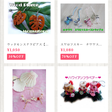
ウッドモンステラピアス【ハ
スワロフスキー チワワスト
ワイアンジュエリー】
ラップ 【３種類セットセー
¥1,050
¥1,080
ル価格】
30%OFF
70%OFF