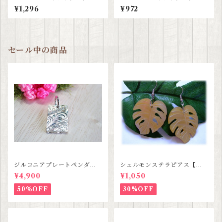
ト L
ト M
¥1,296
¥972
セール中の商品
ジルコニアプレートペンダン
シェルモンステラピアス【ハ
ト【ハワイアンジュエリー】S
ワイアンジュエリー】SALE
¥4,900
¥1,050
ALE
50%OFF
30%OFF