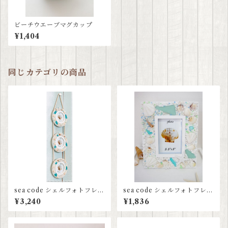
ビーチウエーブマグカップ
¥1,404
同じカテゴリの商品
sea code シェルフォトフレー
sea code シェルフォトフレー
ム3連
ム
¥3,240
¥1,836