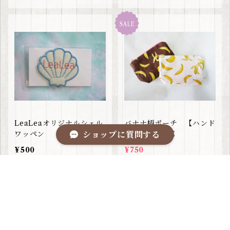
LeaLeaオリジナルシェル
バナナ柄ポーチ 【ハンド
ワッペン
ショップに質問する
メイド】SALE
¥500
¥750
50%OFF
キーワードから探す