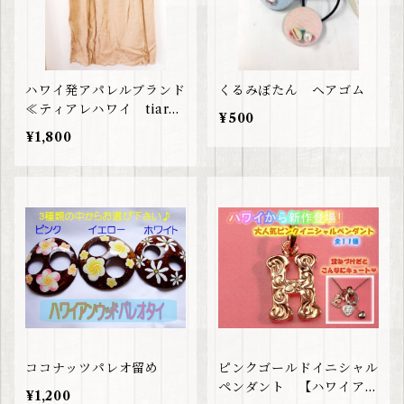
ハワイ発アパレルブランド
くるみぼたん ヘアゴム
≪ティアレハワイ tiare
¥500
hawaii≫ ヌードカラー
¥1,800
ペチコート
ココナッツパレオ留め
ピンクゴールドイニシャル
ペンダント 【ハワイアン
¥1,200