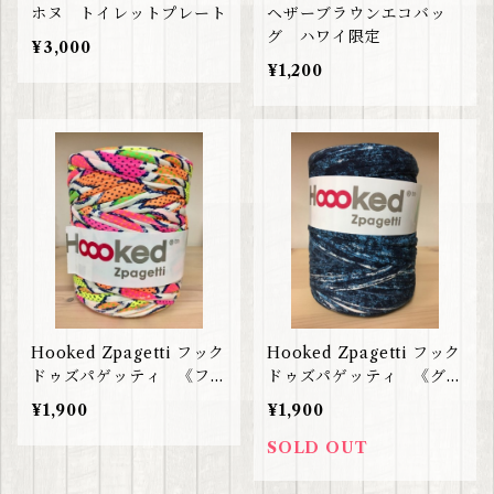
ホヌ トイレットプレート
ヘザーブラウンエコバッ
グ ハワイ限定
¥3,000
¥1,200
Hooked Zpagetti フック
Hooked Zpagetti フック
ドゥズパゲッティ 《フル
ドゥズパゲッティ 《グラ
ーツ柄》海外直輸入！主婦
フィティーストーム》海外
¥1,900
¥1,900
の間で大人気
直輸入！主婦の間で大人気
SOLD OUT