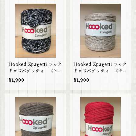
Hooked Zpagetti フック
Hooked Zpagetti フック
ドゥズパゲッティ 《ヒッ
ドゥズパゲッティ 《キャ
ピー》海外直輸入！主婦の
メルグラフィティー柄》海
¥1,900
¥1,900
間で大人気
外直輸入！主婦の間で大人
気