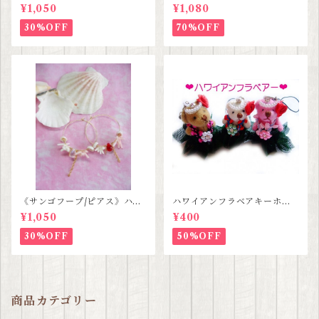
ワイアンジュエリー】
ラップ 【３種類セットセー
¥1,050
¥1,080
ル価格】
30%OFF
70%OFF
《サンゴフープ/ピアス》ハン
ハワイアンフラベアキーホル
ドメイド SALE
ダー SALE
¥1,050
¥400
30%OFF
50%OFF
商品カテゴリー