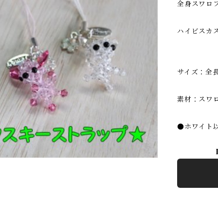
全身スワロ
ハイビスカ
サイズ：全
素材：スワ
●ホワイト