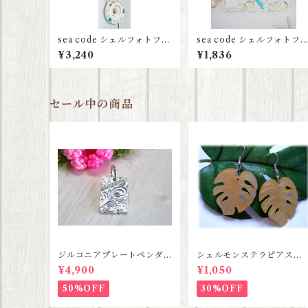
sea code シェルフォトフレ
sea code シェルフォトフ
ーム3連
ーム
¥3,240
¥1,836
セール中の商品
ジルコニアプレートペンダ
シェルモンステラピアス
ント【ハワイアンジュエリ
【ハワイアンジュエリー】S
¥4,900
¥1,050
ー】SALE
ALE
50%OFF
30%OFF