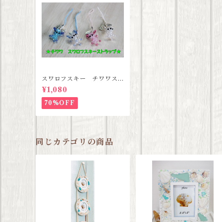
スワロフスキー チワワス
トラップ 【３種類セット
¥1,080
セール価格】
70%OFF
同じカテゴリの商品