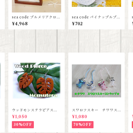
レ
sea code プルメリアクロッ
sea code パイナップルプレ
ク
ート S
¥4,968
¥702
ウッドモンステラピアス
スワロフスキー チワワス
【ハワイアンジュエリー】
トラップ 【３種類セット
¥1,050
¥1,080
セール価格】
30%OFF
70%OFF