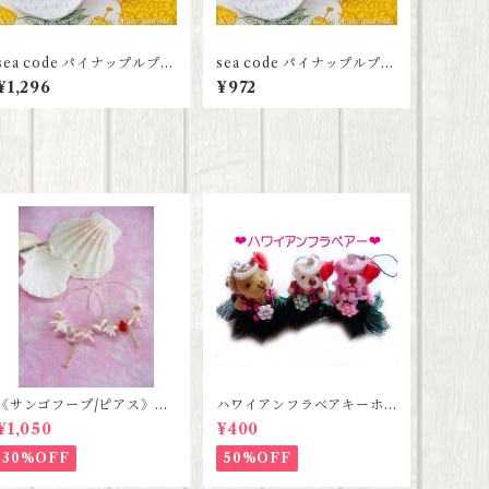
sea code パイナップルプレ
sea code パイナップルプレ
ート L
ート M
¥1,296
¥972
《サンゴフープ/ピアス》ハ
ハワイアンフラベアキーホ
ンドメイド SALE
ルダー SALE
¥1,050
¥400
30%OFF
50%OFF