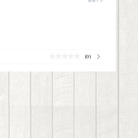
通報する
(0)