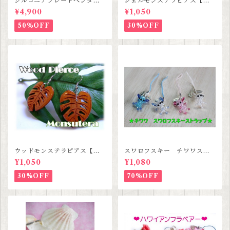
ジルコニアプレートペンダン
シェルモンステラピアス【ハ
ト【ハワイアンジュエリー】S
ワイアンジュエリー】SALE
¥4,900
¥1,050
ALE
50%OFF
30%OFF
ウッドモンステラピアス【ハ
スワロフスキー チワワスト
ワイアンジュエリー】
ラップ 【３種類セットセー
¥1,050
¥1,080
ル価格】
30%OFF
70%OFF