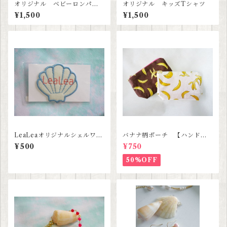
オリジナル ベビーロンパー
オリジナル キッズTシャツ
ス
¥1,500
¥1,500
LeaLeaオリジナルシェルワッ
バナナ柄ポーチ 【ハンドメ
ペン
イド】SALE
¥500
¥750
50%OFF