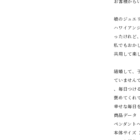
お客様から
娘のジュエ
ハワイアン
ったけれど
私でもおか
共用して楽
結婚して、
ていません
、毎日つけ
褒めてくれ
幸せな毎日
商品データ
ペンダント
本体サイズ 