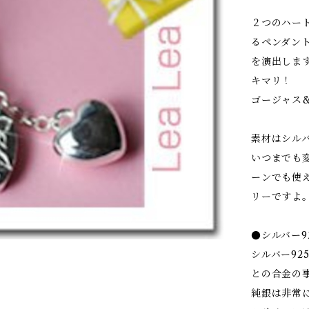
２つのハー
るペンダン
を演出しま
キマリ！
ゴージャス&キ
素材はシル
いつまでも
ーンでも使
リーですよ
●シルバー9
シルバー92
との合金の
純銀は非常