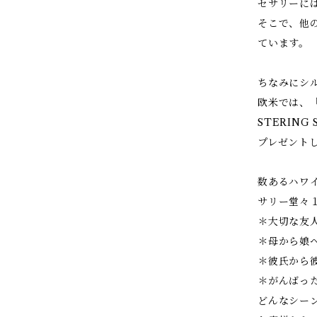
セサリーに
そこで、他
ています。
ちなみにシ
欧米では、
STERING
プレゼントし
数あるハワ
サリー堂々
＊大切な友
＊母から娘
＊彼氏から
＊がんばっ
どんなシーン