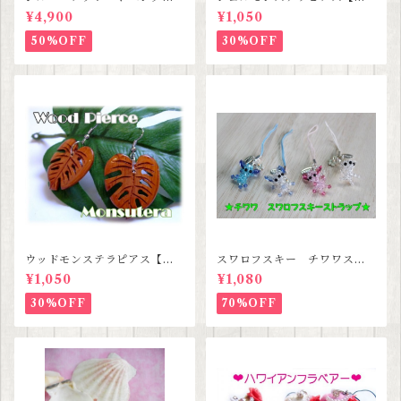
ト【ハワイアンジュエリー】S
ワイアンジュエリー】SALE
¥4,900
¥1,050
ALE
50%OFF
30%OFF
ウッドモンステラピアス【ハ
スワロフスキー チワワスト
ワイアンジュエリー】
ラップ 【３種類セットセー
¥1,050
¥1,080
ル価格】
30%OFF
70%OFF