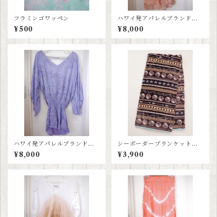
フラミンゴワッペン
ハワイ発アパレルブランド≪
ティアレハワイ tiare hawaii
¥500
¥8,000
≫ サーモンピンクワンピー
ス
ハワイ発アパレルブランド≪
シーボーダーブランケット
ティアレハワイ tiare hawaii
大判
¥8,000
¥3,900
≫タイダイパープルワンピー
ス