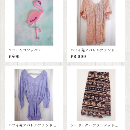
フラミンゴワッペン
ハワイ発アパレルブランド≪
ティアレハワイ tiare hawaii
¥500
¥8,000
≫ サーモンピンクワンピー
ス
ハワイ発アパレルブランド≪
シーボーダーブランケット
ティアレハワイ tiare hawaii
大判