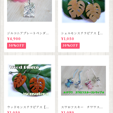
ジルコニアプレートペンダン
シェルモンステラピアス【ハ
ト【ハワイアンジュエリー】S
ワイアンジュエリー】SALE
¥4,900
¥1,050
ALE
50%OFF
30%OFF
ウッドモンステラピアス【ハ
スワロフスキー チワワスト
ワイアンジュエリー】
ラップ 【３種類セットセー
¥1,050
¥1,080