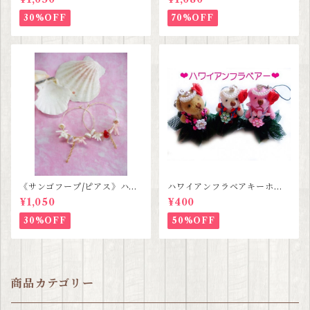
ル価格】
30%OFF
70%OFF
《サンゴフープ/ピアス》ハン
ハワイアンフラベアキーホル
ドメイド SALE
ダー SALE
¥1,050
¥400
30%OFF
50%OFF
商品カテゴリー