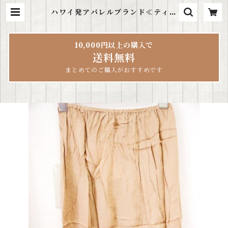
ハワイ発アパレルブランド≪ティア
レハワイ tiare hawaii≫ ヌー
ドカラーペチコート | ハワイ雑貨Le
aLea
10,000円以上の購入で
送料無料
まとめてのご購入がおすすめです