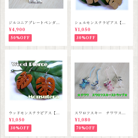
ジルコニアプレートペンダン
シェルモンステラピアス【ハ
ト【ハワイアンジュエリー】S
ワイアンジュエリー】SALE
¥4,900
¥1,050
ALE
50%OFF
30%OFF
ウッドモンステラピアス【ハ
スワロフスキー チワワスト
ワイアンジュエリー】
ラップ 【３種類セットセー
¥1,050
¥1,080
ル価格】
30%OFF
70%OFF