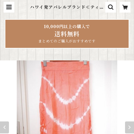
ハワイ発アパレルブランド≪ティア
レハワイ tiare hawaii≫ コー
ラルピンクスカート | ハワイ雑貨Le
aLea
10,000円以上の購入で
送料無料
まとめてのご購入がおすすめです