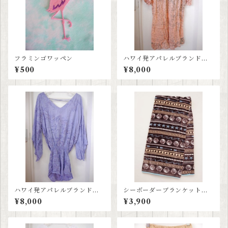
フラミンゴワッペン
ハワイ発アパレルブランド≪
ティアレハワイ tiare hawaii
¥500
¥8,000
≫ サーモンピンクワンピー
ス
ハワイ発アパレルブランド≪
シーボーダーブランケット
ティアレハワイ tiare hawaii
大判
¥8,000
¥3,900
≫タイダイパープルワンピー
ス