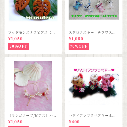
ウッドモンステラピアス【ハ
スワロフスキー チワワスト
ワイアンジュエリー】
ラップ 【３種類セットセー
¥1,050
¥1,080
ル価格】
30%OFF
70%OFF
《サンゴフープ/ピアス》ハン
ハワイアンフラベアキーホル
ドメイド SALE
ダー SALE
¥1,050
¥400