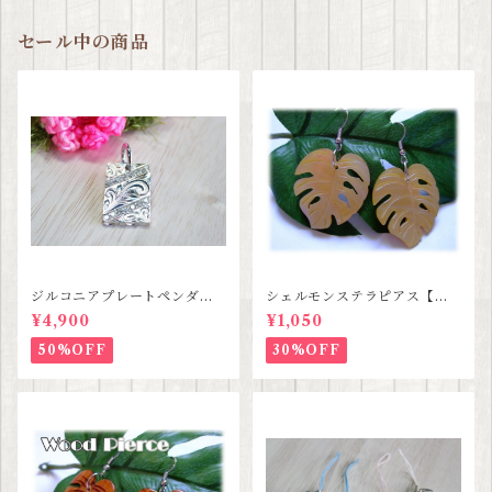
セール中の商品
ジルコニアプレートペンダン
シェルモンステラピアス【ハ
ト【ハワイアンジュエリー】S
ワイアンジュエリー】SALE
¥4,900
¥1,050
ALE
50%OFF
30%OFF