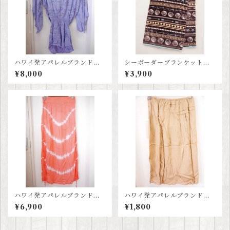
ハワイ発アパレルブランド≪
シーボーダーブランケット
ティアレハワイ tiare hawaii
大判
¥8,000
¥3,900
≫タイダイパープルワンピー
ス
ハワイ発アパレルブランド≪
ハワイ発アパレルブランド≪
ティアレハワイ tiare hawaii
ティアレハワイ tiare hawaii
¥6,900
¥1,800
≫ コーラルピンクスカート
≫ ヌードカラーペチコート