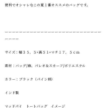
便利でオシャレなこの夏１番オススメのバッグです。
ーーーーーーーーーーーーーーーーーーーーーーーーーーー
ーーーー
サイズ：幅３５，５×高５１×マチ１７，５ｃｍ
素材：バッグ/麻、パレオ＆スカーフ/ポリエステル
カラー：ブラック（パイン柄）
インド製
マッドパイ トートバッグ イメージ