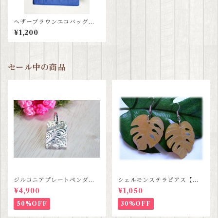
ヘザーブラウンエコバッグ
ハワイ限定
¥1,200
セール中の商品
ジルコニアプレートペンダン
シェルモンステラピアス【ハ
ト【ハワイアンジュエリー】S
ワイアンジュエリー】SALE
¥4,900
¥1,050
ALE
50%OFF
30%OFF