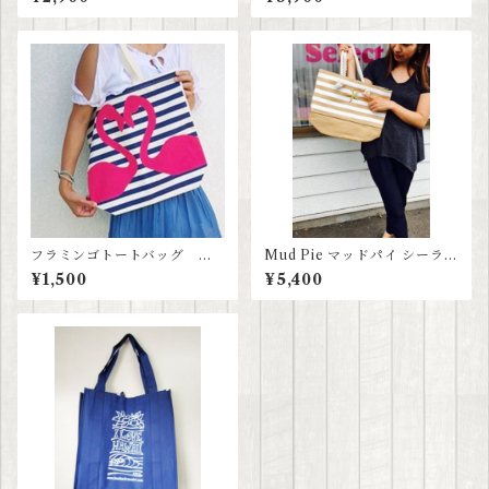
フラミンゴトートバッグ オ
Mud Pie マッドパイ シーライ
ールドネイビーハワイ限定デ
フ スターフィッシュトート
¥1,500
¥5,400
ザイン
バッグ