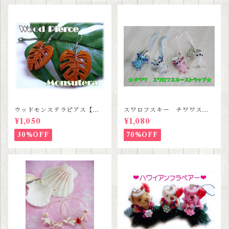
ウッドモンステラピアス【ハ
スワロフスキー チワワスト
ワイアンジュエリー】
ラップ 【３種類セットセー
¥1,050
¥1,080
ル価格】
30%OFF
70%OFF